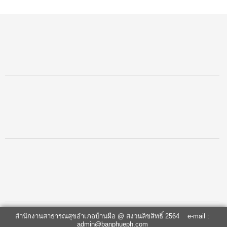
สำนักงานสาธารณสุขอำเภอบ้านผือ @ สงวนลิขสิทธิ์ 2564 e-mail :
admin@banphueph.com