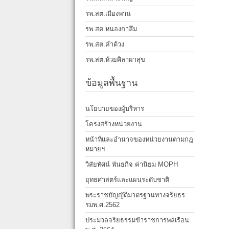
รพ.สต.เมืองพาน
รพ.สต.หนองกาลึม
รพ.สต.คำด้วง
รพ.สต.ห้วยศิลาผาสุข
ข้อมูลพื้นฐาน
นโยบายของผู้บริหาร
โครงสร้างหน่วยงาน
หน้าที่และอำนาจของหน่วยงานตามกฎ
หมายฯ
วิสัยทัศน์ พันธกิจ ค่านิยม MOPH
ยุทธศาสตร์และแผนระดับชาติ
พระราชบัญญัติมาตรฐานทางจริยธร
รมพ.ศ.2562
ประมวลจริยธรรมข้าราชการพลเรือน