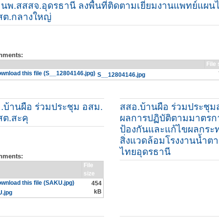
 นพ.สสสจ.อุดรธานี ลงพื้นที่ติดตามเยี่ยมงานแพทย์แผน
สต.กลางใหญ่
chments:
File 
S__12804146.jpg
.บ้านผือ ร่วมประชุม อสม.
สสอ.บ้านผือ ร่วมประชุม
สต.สะคุ
ผลการปฏิบัติตามมาตรก
ป้องกันและแก้ไขผลกระ
สิ่งแวดล้อมโรงงานน้ำต
ไทยอุดรธานี
chments:
File
size
454
kB
.jpg