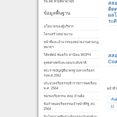
รพ.สต.ห้วยศิลาผาสุข
สสอ
ติด
ข้อมูลพื้นฐาน
ผลโ
ระดั
นโยบายของผู้บริหาร
โครงสร้างหน่วยงาน
หน้าที่และอำนาจของหน่วยงานตามกฎ
หมายฯ
วิสัยทัศน์ พันธกิจ ค่านิยม MOPH
สสอ
Coa
ยุทธศาสตร์และแผนระดับชาติ
พระราชบัญญัติมาตรฐานทางจริยธร
รมพ.ศ.2562
ประมวลจริยธรรมข้าราชการพลเรือน
พ.ศ. 2564
หน้าที่
ชมรมจริยธรรม สสอ.บ้านผือ
เริ่ม
ข้อกำหนดจริยธรรมเจ้าหน้าที่รัฐ สป.
12
2564
อินโฟกราฟฟิกร่วมกิจกรรมวันต่อต้าน