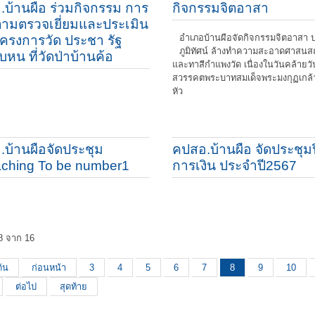
.บ้านผือ ร่วมกิจกรรม การ
กิจกรรมจิตอาสา
ตามตรวจเยี่ยมและประเมิน
อำเภอบ้านผือจัดกิจกรรมจิตอาสา ป
ครงการวัด ประชา รัฐ
ภูมิทัศน์ ล้างทำความสะอาดศาสน
บหน ที่วัดป่าบ้านค้อ
และทาสีกำแพงวัด เนื่องในวันคล้ายวั
สวรรคตพระบาทสมเด็จพระมงกุฏเกล้าเ
หัว
.บ้านผือจัดประชุม
คปสอ.บ้านผือ จัดประชุม
ching To be number1
การเงิน ประจำปี2567
 8 จาก 16
ต้น
ก่อนหน้า
3
4
5
6
7
8
9
10
ต่อไป
สุดท้าย