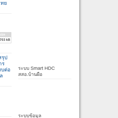
ไทย
size
703 kB
สรุป
าร
ระบบ Smart HDC
ทบต่อ
สสอ.บ้านผือ
าล
ระบบข้อมูล