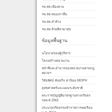
รพ.สต.เมืองพาน
รพ.สต.หนองกาลึม
รพ.สต.คำด้วง
รพ.สต.ห้วยศิลาผาสุข
ข้อมูลพื้นฐาน
นโยบายของผู้บริหาร
โครงสร้างหน่วยงาน
หน้าที่และอำนาจของหน่วยงานตามกฎ
หมายฯ
วิสัยทัศน์ พันธกิจ ค่านิยม MOPH
ยุทธศาสตร์และแผนระดับชาติ
พระราชบัญญัติมาตรฐานทางจริยธร
รมพ.ศ.2562
ประมวลจริยธรรมข้าราชการพลเรือน