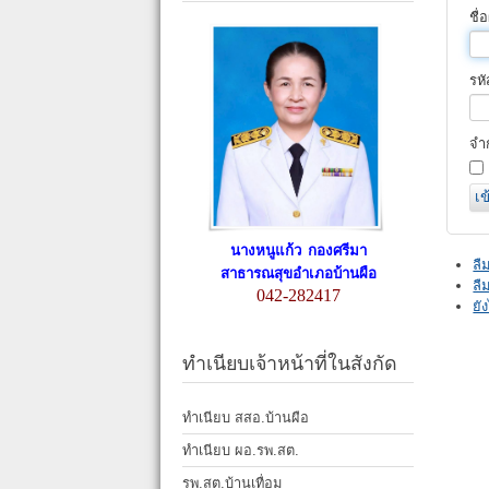
ชื่อ
รห
จำ
เข
นางหนูแก้ว กองศรีมา
ลื
สาธารณสุขอำเภอบ้านผือ
ลืม
042-282417
ยั
ทำเนียบเจ้าหน้าที่ในสังกัด
ทำเนียบ สสอ.บ้านผือ
ทำเนียบ ผอ.รพ.สต.
รพ.สต.บ้านเทื่อม